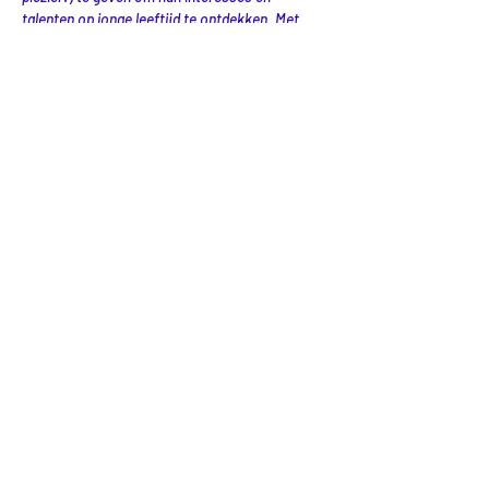
talenten op jonge leeftijd te ontdekken. Met 
behulp van gemeente Dordrecht kunnen we de 
ontdeklabs en veel andere workshops dan ook 
gratis aanbieden. Dus ken jij een ouder die dit 
interessant zou vinden voor zijn/haar kinderen? 
Geef het vooral door! 
Delen
LOCATIE
LabLand (& kantoor)
Botgensstraat 3