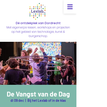
Dé ontdekplek van Dordrecht
Met eigenwijze lessen, workshops en projecten
op het gebied van technologie, kunst &
burgerschap.
De Vangst van de Dag
di 09 dec
  |  
Bij het Lexlab of in de klas