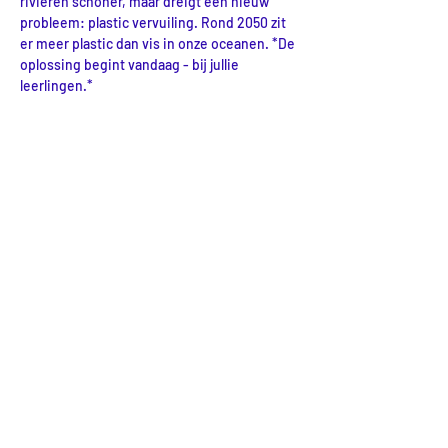
rivieren schoner, maar dreigt een nieuw 
probleem: plastic vervuiling. Rond 2050 zit 
er meer plastic dan vis in onze oceanen. *De 
oplossing begint vandaag - bij jullie 
leerlingen.*
let op! Vol is vol.
Delen
LOCATIE
LabLand (& kantoor)
Botgensstraat 3
3311 VD Dordrecht