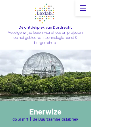
Dé ontdekplek van Dordrecht
Met eigenwijze lessen, workshops en projecten
op het gebied van technologie, kunst &
burgerschap.
Enerwize
do 31 mrt
  |  
De Duurzaamheidsfabriek