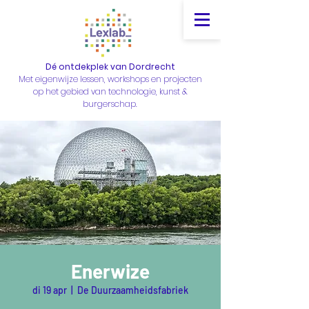
Dé ontdekplek van Dordrecht
Met eigenwijze lessen, workshops en projecten
op het gebied van technologie, kunst &
burgerschap.
Enerwize
di 19 apr
  |  
De Duurzaamheidsfabriek