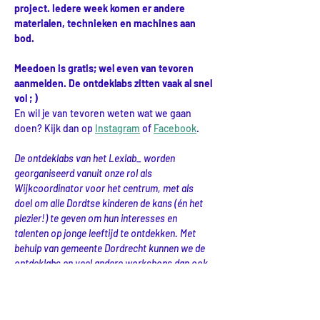
project. Iedere week komen er andere 
materialen, technieken en machines aan 
bod.
Meedoen is gratis; wel even van tevoren 
aanmelden. De ontdeklabs zitten vaak al snel 
vol ; )
En wil je van tevoren weten wat we gaan 
doen? Kijk dan op 
Instagram
 of 
Facebook
.
De ontdeklabs van het Lexlab_ worden 
georganiseerd vanuit onze rol als 
Wijkcoordinator voor het centrum, met als 
doel om alle Dordtse kinderen de kans (én het 
plezier!) te geven om hun interesses en 
talenten op jonge leeftijd te ontdekken. Met 
behulp van gemeente Dordrecht kunnen we de 
ontdeklabs en veel andere workshops dan ook 
gratis aanbieden. Dus ken jij een ouder die dit 
interessant zou vinden voor zijn/haar kinderen? 
Geef het vooral door! 