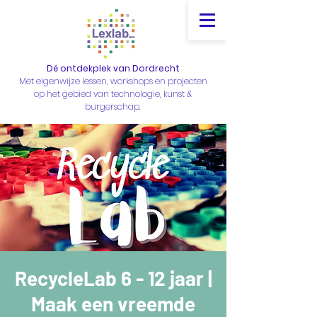
Dé ontdekplek van Dordrecht
Met eigenwijze lessen, workshops en projecten
op het gebied van technologie, kunst &
burgerschap.
RecycleLab 6 - 12 jaar |
Maak een vreemde