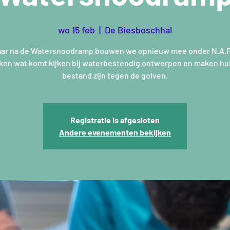
wo 15 feb
  |  
De Biesboschhal
jaar na de Watersnoodramp bouwen we opnieuw mee onder N.A.P
ken wat komt kijken bij waterbestendig ontwerpen en maken hui
bestand zijn tegen de golven.
Registratie is afgesloten
Andere evenementen bekijken