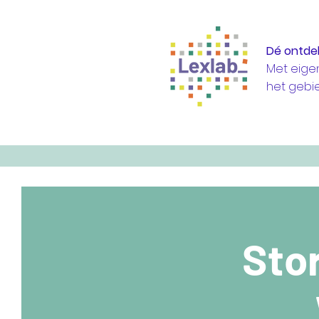
Dé ontde
Met eige
het gebi
Stor