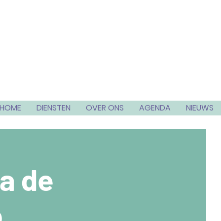
HOME
DIENSTEN
OVER ONS
AGENDA
NIEUWS
na de
p