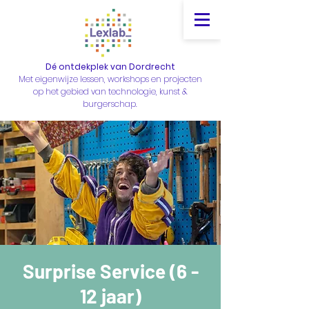
Dé ontdekplek van Dordrecht
Met eigenwijze lessen, workshops en projecten
op het gebied van technologie, kunst &
burgerschap.
Surprise Service (6 -
12 jaar)