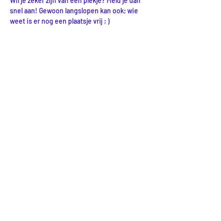
Wil je zeker zijn van een plekje? Meld je dan 
snel aan! Gewoon langslopen kan ook; wie 
weet is er nog een plaatsje vrij ; )
Delen
LOCATIE
LabLand (& kantoor)
Botgensstraat 3
3311 VD Dordrecht