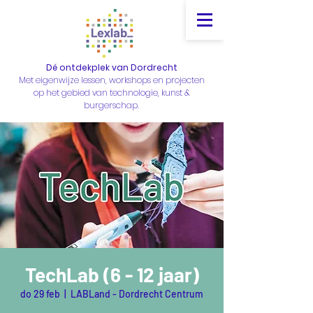
Dé ontdekplek van Dordrecht
Met eigenwijze lessen, workshops en projecten
op het gebied van technologie, kunst &
burgerschap.
TechLab (6 - 12 jaar)
do 29 feb
  |  
LABLand - Dordrecht Centrum