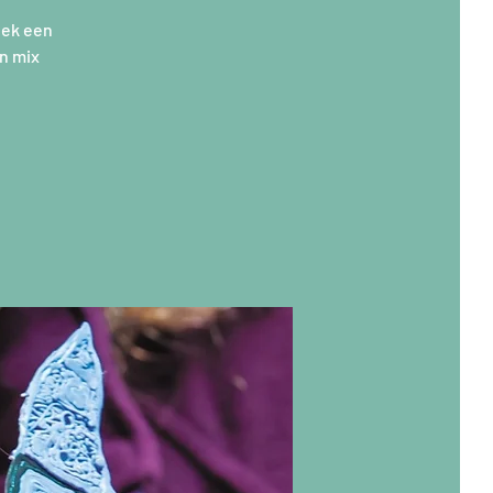
eek een
en mix