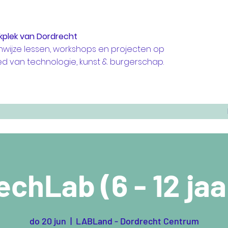
kplek van Dordrecht
nwijze lessen, workshops en projecten op
ed van technologie, kunst & burgerschap.
echLab (6 - 12 jaa
do 20 jun
  |  
LABLand - Dordrecht Centrum