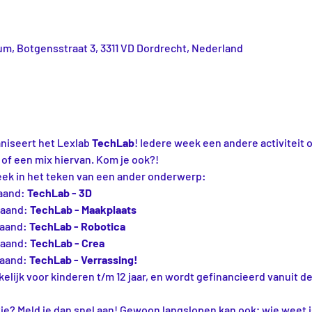
m, Botgensstraat 3, 3311 VD Dordrecht, Nederland
iseert het Lexlab 
TechLab
! Iedere week een andere activiteit 
 of een mix hiervan. Kom je ook?!
eek in het teken van een ander onderwerp:
aand:
 TechLab - 3D
maand:
 TechLab - Maakplaats
maand:
 TechLab - Robotica
maand:
 TechLab - Crea
maand:
 TechLab - Verrassing!
kelijk voor kinderen t/m 12 jaar, en wordt gefinancieerd vanuit
kje? Meld je dan snel aan! Gewoon langslopen kan ook; wie weet is 