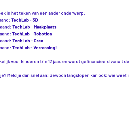
eek in het teken van een ander onderwerp:
aand:
 TechLab - 3D
maand:
 TechLab - Maakplaats
maand:
 TechLab - Robotica
maand:
 TechLab - Crea
maand:
 TechLab - Verrassing!
kelijk voor kinderen t/m 12 jaar, en wordt gefinancieerd vanuit
kje? Meld je dan snel aan! Gewoon langslopen kan ook; wie weet is 