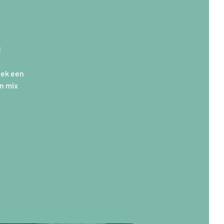
!
eek een
en mix