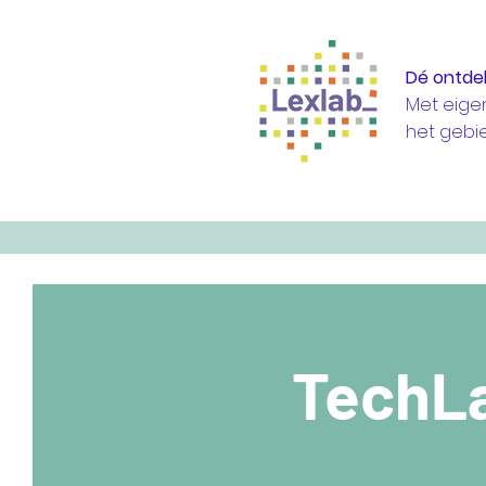
Dé ontde
Met eige
het gebi
TechLa