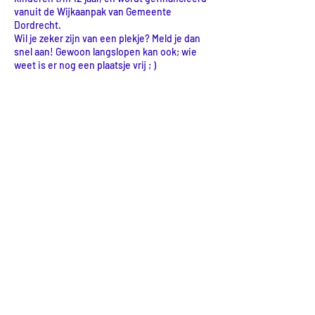
vanuit de Wijkaanpak van Gemeente
Dordrecht.
Wil je zeker zijn van een plekje? Meld je dan
snel aan! Gewoon langslopen kan ook; wie
weet is er nog een plaatsje vrij ; )
Delen
LOCATIE
LabLand (& kantoor)
Botgensstraat 3
3311 VD Dordrecht