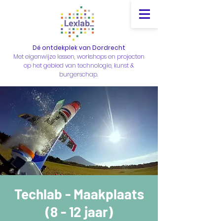
Dé ontdekplek van Dordrecht
Met eigenwijze lessen, workshops en projecten
op het gebied van technologie, kunst &
burgerschap.
Techlab - Maakplaats
(8 - 12 jaar)