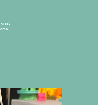
n graag
meren.