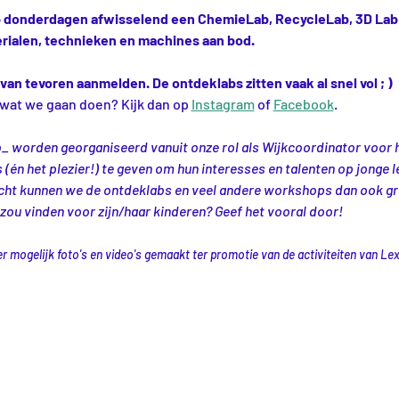
op donderdagen afwisselend een ChemieLab, RecycleLab, 3D Lab 
ialen, technieken en machines aan bod.
van tevoren aanmelden. De ontdeklabs zitten vaak al snel vol ; )
 wat we gaan doen? Kijk dan op 
Instagram
 of 
Facebook
.
_ worden georganiseerd vanuit onze rol als Wijkcoordinator voor 
 (én het plezier!) te geven om hun interesses en talenten op jonge l
t kunnen we de ontdeklabs en veel andere workshops dan ook grat
 zou vinden voor zijn/haar kinderen? Geef het vooral door! 
mogelijk foto's en video's gemaakt ter promotie van de activiteiten van Lex