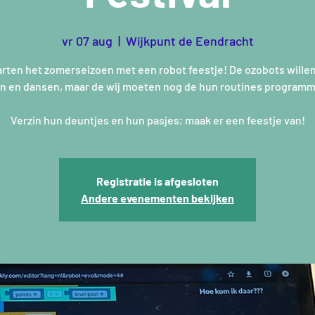
vr 07 aug
  |  
Wijkpunt de Eendracht
rten het zomerseizoen met een robot feestje! De ozobots wille
n en dansen, maar de wij moeten nog de hun routines program
Verzin hun deuntjes en hun pasjes; maak er een feestje van!
Registratie is afgesloten
Andere evenementen bekijken