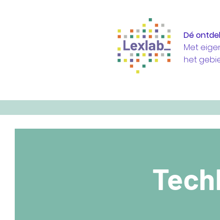
Dé ontde
Met eige
het gebi
TechL