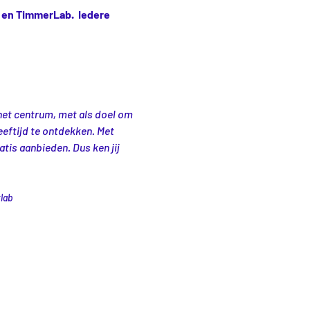
en TimmerLab.  Iedere 
het centrum, met als doel om 
eeftijd te ontdekken. Met 
is aanbieden. Dus ken jij 
lab