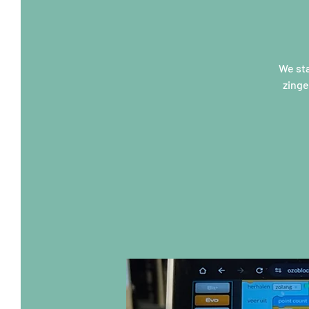
We sta
zinge