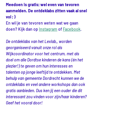
Meedoen is gratis; wel even van tevoren 
aanmelden. De ontdeklabs zitten vaak al snel 
vol ; )
En wil je van tevoren weten wat we gaan 
doen? Kijk dan op 
Instagram
 of 
Facebook
.
De ontdeklabs van het Lexlab_ worden 
georganiseerd vanuit onze rol als 
Wijkcoordinator voor het centrum, met als 
doel om alle Dordtse kinderen de kans (én het 
plezier!) te geven om hun interesses en 
talenten op jonge leeftijd te ontdekken. Met 
behulp van gemeente Dordrecht kunnen we de 
ontdeklabs en veel andere workshops dan ook 
gratis aanbieden. Dus ken jij een ouder die dit 
interessant zou vinden voor zijn/haar kinderen? 
Geef het vooral door! 
Tijdens onze workshops worden er mogelijk 
foto's en video's gemaakt ter promotie van de 
activiteiten van Lexlab