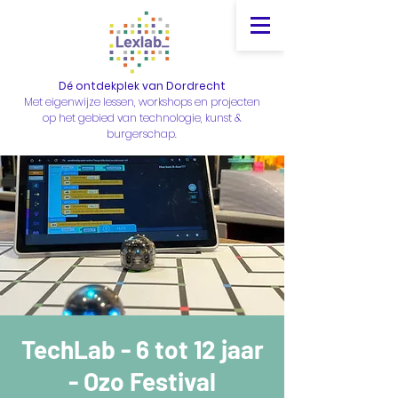
Dé ontdekplek van Dordrecht
Met eigenwijze lessen, workshops en projecten
op het gebied van technologie, kunst &
burgerschap.
TechLab - 6 tot 12 jaar
- Ozo Festival