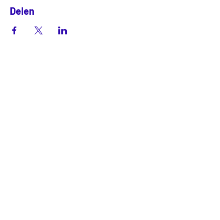
Delen
LOCATIE
LabLand (& kantoor)
Botgensstraat 3
3311 VD Dordrecht
CONTACT
Mail:
info@lexlab.nl
Tel: 06-12427077