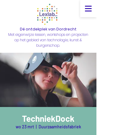
Dé ontdekplek van Dordrecht
Met eigenwijze lessen, workshops en projecten
op het gebied van technologie, kunst &
burgerschap.
TechniekDock
wo 23 mrt
  |  
Duurzaamheidsfabriek