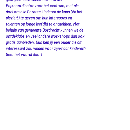
Wijkcoordinator voor het centrum, met als 
doel om alle Dordtse kinderen de kans (én het 
plezier!) te geven om hun interesses en 
talenten op jonge leeftijd te ontdekken. Met 
behulp van gemeente Dordrecht kunnen we de 
ontdeklabs en veel andere workshops dan ook 
gratis aanbieden. Dus ken jij een ouder die dit 
interessant zou vinden voor zijn/haar kinderen? 
Geef het vooral door! 
Tijdens onze workshops worden er mogelijk 
foto's en video's gemaakt ter promotie van de 
activiteiten van Lexlab
Delen