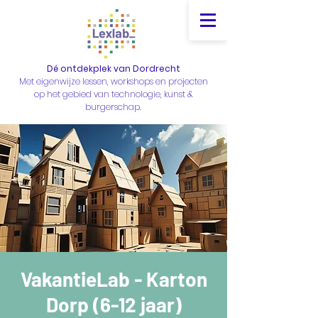
Dé ontdekplek van Dordrecht
Met eigenwijze lessen, workshops en projecten
op het gebied van technologie, kunst &
burgerschap.
VakantieLab - Karton
Dorp (6-12 jaar)