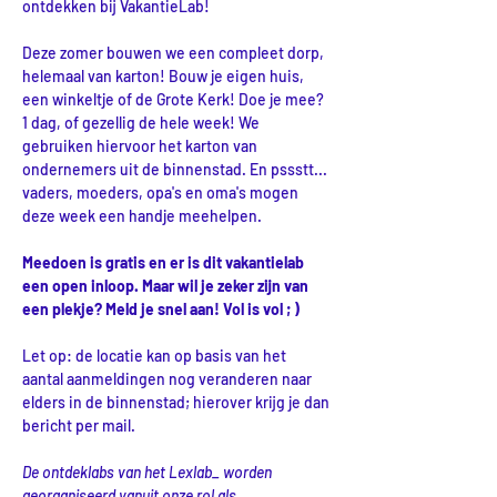
ontdekken bij VakantieLab!
Deze zomer bouwen we een compleet dorp, 
helemaal van karton! Bouw je eigen huis, 
een winkeltje of de Grote Kerk! Doe je mee? 
1 dag, of gezellig de hele week! We 
gebruiken hiervoor het karton van 
ondernemers uit de binnenstad. En pssstt... 
vaders, moeders, opa's en oma's mogen 
deze week een handje meehelpen.
Meedoen is gratis en er is dit vakantielab 
een open inloop. Maar wil je zeker zijn van 
een plekje? Meld je snel aan! Vol is vol ; )
Let op: de locatie kan op basis van het 
aantal aanmeldingen nog veranderen naar 
elders in de binnenstad; hierover krijg je dan 
bericht per mail.
De ontdeklabs van het Lexlab_ worden 
georganiseerd vanuit onze rol als 