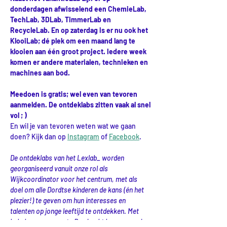
donderdagen afwisselend een ChemieLab, 
TechLab, 3DLab, TimmerLab en 
RecycleLab. En op zaterdag is er nu ook het 
KlooiLab; dé plek om een maand lang te 
klooien aan één groot project. Iedere week 
komen er andere materialen, technieken en 
machines aan bod.
Meedoen is gratis; wel even van tevoren 
aanmelden. De ontdeklabs zitten vaak al snel 
vol ; )
En wil je van tevoren weten wat we gaan 
doen? Kijk dan op 
Instagram
 of 
Facebook
.
De ontdeklabs van het Lexlab_ worden 
georganiseerd vanuit onze rol als 
Wijkcoordinator voor het centrum, met als 
doel om alle Dordtse kinderen de kans (én het 
plezier!) te geven om hun interesses en 
talenten op jonge leeftijd te ontdekken. Met 
behulp van gemeente Dordrecht kunnen we de 