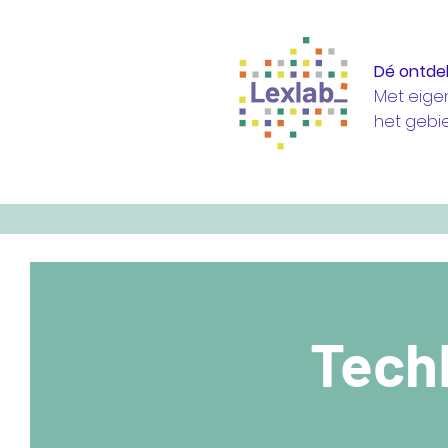
Dé ontde
Met eige
het gebi
TechL