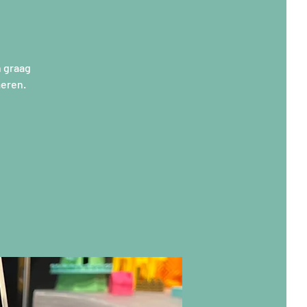
n graag
meren.