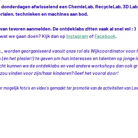
op donderdagen afwisselend een ChemieLab, RecycleLab, 3D Lab 
ialen, technieken en machines aan bod.
van tevoren aanmelden. De ontdeklabs zitten vaak al snel vol ; )
 wat we gaan doen? Kijk dan op 
Instagram
 of 
Facebook
.
_ worden georganiseerd vanuit onze rol als Wijkcoordinator voor 
 (én het plezier!) te geven om hun interesses en talenten op jonge l
t kunnen we de ontdeklabs en veel andere workshops dan ook grat
 zou vinden voor zijn/haar kinderen? Geef het vooral door! 
mogelijk foto's en video's gemaakt ter promotie van de activiteiten van Lex