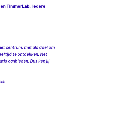
en TimmerLab.  Iedere 
het centrum, met als doel om 
eeftijd te ontdekken. Met 
is aanbieden. Dus ken jij 
lab