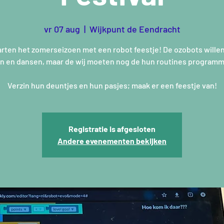
vr 07 aug
  |  
Wijkpunt de Eendracht
rten het zomerseizoen met een robot feestje! De ozobots wille
n en dansen, maar de wij moeten nog de hun routines program
Verzin hun deuntjes en hun pasjes; maak er een feestje van!
Registratie is afgesloten
Andere evenementen bekijken