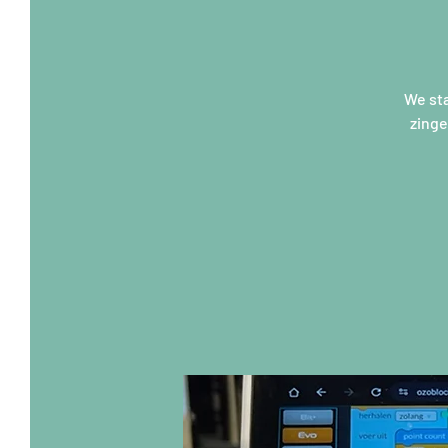
We sta
zinge