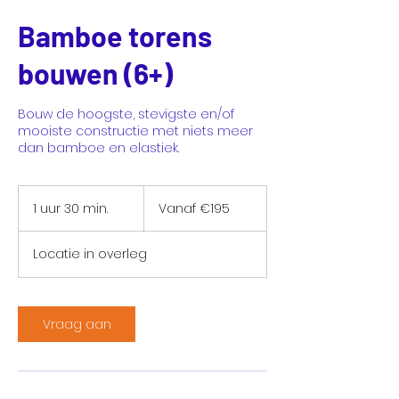
Bamboe torens
bouwen (6+)
Bouw de hoogste, stevigste en/of
mooiste constructie met niets meer
dan bamboe en elastiek.
Vanaf
€195
1 uur 30 min.
1
Vanaf €195
u
u
Locatie in overleg
3
0
m
i
Vraag aan
n
.