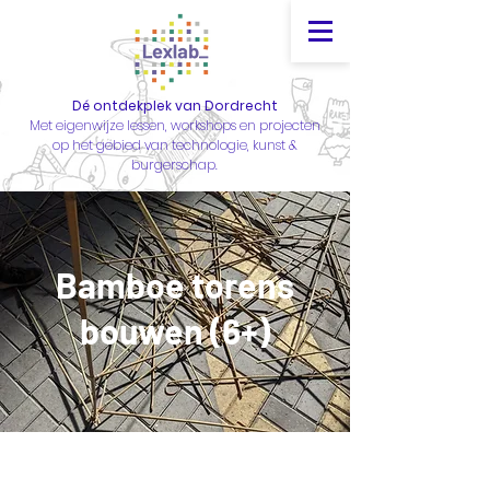
Dé ontdekplek van Dordrecht
Met eigenwijze lessen, workshops en projecten
op het gebied van technologie, kunst &
burgerschap.
Bamboe torens
bouwen (6+)