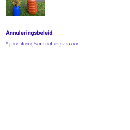
Annuleringsbeleid
Bij annulering/verplaatsing van een
bevestigde workshop geldt dat wij de
volgende onkostenvergoeding in
rekening moeten brengen.
- Langer dan 1 week van tevoren 10%,
- Tot 1 week van tevoren 50%
- Tot 48 uur van tevoren 100% van de
workshopprijs.
LOCATIE
LabLand (& kantoor)