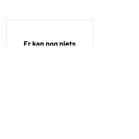
Er kan nog niets
worden gereserveerd.
Kom later terug.
LOCATIE
LabLand (& kantoor)
Botgensstraat 3