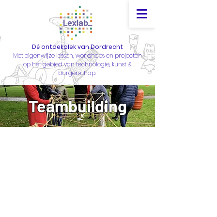
Dé ontdekplek van Dordrecht
Met eigenwijze lessen, workshops en projecten
op het gebied van technologie, kunst &
burgerschap.
Teambuilding
Leer elkaar nóg beter kennen met een
ontdek&doe uitje.
Tekstje over hoe leuk onze teambuilding
uitjes zijn
Duur
vanaf 1,5 uur
Prijs
op aanvraag